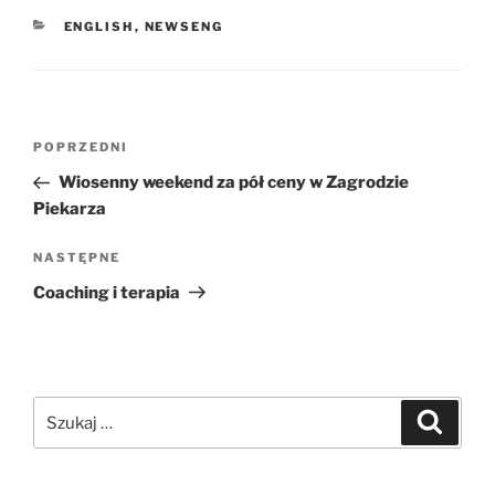
KATEGORIE
ENGLISH
,
NEWSENG
Nawigacja
Poprzedni
POPRZEDNI
wpisu
wpis
Wiosenny weekend za pół ceny w Zagrodzie
Piekarza
Następny
NASTĘPNE
wpis
Coaching i terapia
Szukaj:
Szukaj