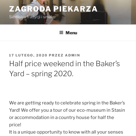
Przejdź
ZAGRODA PIEKARZA
do
Siedlisko tradycji i smaku
treści
Menu
OPUBLIKOWANE
17 LUTEGO, 2020
PRZEZ
ADMIN
W
Half price weekend in the Baker’s
Yard – spring 2020.
We are getting ready to celebrate spring in the Baker’s
Yard! We offer you a tour of our eco-museum in Stasin
or accommodation in a country house for half the
price!
It is a unique opportunity to know with all your senses